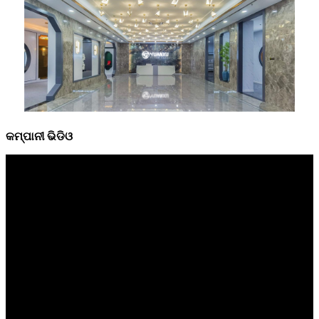
କମ୍ପାନୀ ଭିଡିଓ