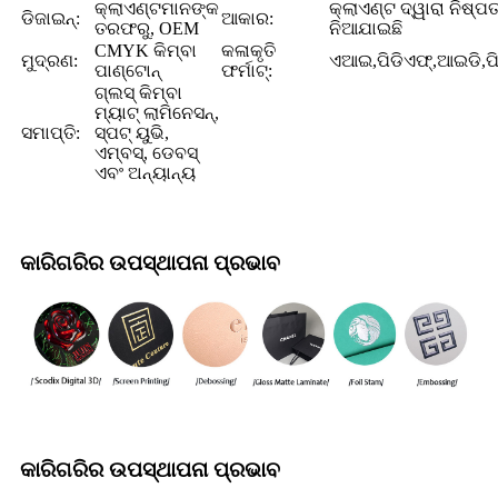
କ୍ଲାଏଣ୍ଟମାନଙ୍କ
କ୍ଲାଏଣ୍ଟ ଦ୍ୱାରା ନିଷ୍ପତ୍
ଡିଜାଇନ୍:
ଆକାର:
ତରଫରୁ, OEM
ନିଆଯାଇଛି
CMYK କିମ୍ବା
କଳାକୃତି
ମୁଦ୍ରଣ:
ଏଆଇ,ପିଡିଏଫ୍,ଆଇଡି,ପିଏ
ପାଣ୍ଟୋନ୍
ଫର୍ମାଟ୍:
ଗ୍ଲସ୍ କିମ୍ବା
ମ୍ୟାଟ୍ ଲାମିନେସନ୍,
ସମାପ୍ତି:
ସ୍ପଟ୍ ୟୁଭି,
ଏମ୍ବସ୍, ଡେବସ୍
ଏବଂ ଅନ୍ୟାନ୍ୟ
କାରିଗରିର ଉପସ୍ଥାପନା ପ୍ରଭାବ
କାରିଗରିର ଉପସ୍ଥାପନା ପ୍ରଭାବ