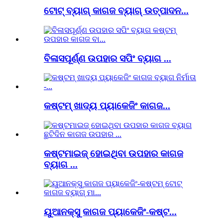
ଟୋଟ୍ ବ୍ୟାଗ୍ କାଗଜ ବ୍ୟାଗ୍ ଉତ୍ପାଦନ...
ବିଳାସପୂର୍ଣ୍ଣ ଉପହାର ସପିଂ ବ୍ୟାଗ ...
କଷ୍ଟମ୍ ଖାଦ୍ୟ ପ୍ୟାକେଜିଂ କାଗଜ...
କଷ୍ଟମାଇଜ୍ ହୋଇଥିବା ଉପହାର କାଗଜ
ବ୍ୟାଗ ...
ୟୁଆନକ୍ସୁ କାଗଜ ପ୍ୟାକେଜିଂ-କଷ୍ଟ...