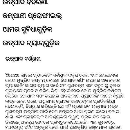
ଉତ୍ପାଦ ବିବରଣୀ
କମ୍ପାନୀ ପ୍ରୋଫାଇଲ୍
ଆମର ସୁବିଧାଗୁଡ଼ିକ
ଉତ୍ପାଦ ଟ୍ୟାଗ୍‌ଗୁଡ଼ିକ
ଉତ୍ପାଦ ବର୍ଣ୍ଣନା
Yuanxu କାଗଜ ପ୍ୟାକେଜିଂ ସର୍ବାଧିକ ଦକ୍ଷ ସେବା ଏବଂ ହୋଲସେଲ
ଜୋତା ମୁଦ୍ରିତ କଷ୍ଟମ୍ ଲୋଗୋ ପୋଷାକ ସପିଂ ଉପହାର ଅଳଙ୍କାର
ପ୍ୟାକେଜିଂ କାଗଜ ବ୍ୟାଗ ସର୍ବୋଚ୍ଚ ଗୁଣବତ୍ତା ଏବଂ ସବୁଠାରୁ ସୁଲଭ
ମୂଲ୍ୟରେ ପ୍ରଦାନ କରିପାରିବ। ହୋଲସେଲ ଜୋତା ମୁଦ୍ରିତ କଷ୍ଟମ୍
ଲୋଗୋ ପୋଷାକ ସପିଂ ଉପହାର ଅଳଙ୍କାର ପ୍ୟାକେଜିଂ କାଗଜ ବ୍ୟାଗ
ଲଞ୍ଚ ହେବା ପରେ, ଅଧିକାଂଶ ଗ୍ରାହକ ସକାରାତ୍ମକ ପ୍ରତିକ୍ରିୟା
ଦେଇଛନ୍ତି, ବିଶ୍ୱାସ କରିଛନ୍ତି ଯେ ଏହି ପ୍ରକାରର ଉତ୍ପାଦ ଉଚ୍ଚ-
ଗୁଣବତ୍ତା ଉତ୍ପାଦ ପାଇଁ ସେମାନଙ୍କର ଆଶା ପୂରଣ କରେ। ବଜାର
ଧାରା ଏବଂ ଗ୍ରାହକଙ୍କ ଆବଶ୍ୟକତା ଦ୍ୱାରା ପ୍ରଭାବିତ ହୋଇ,
ଡିଜାଇନ୍ ଅନନ୍ୟ ଭାବରେ ପ୍ରସ୍ତୁତ କରାଯାଇଛି। ଏହା ଗୁଣବତ୍ତା
ମାନଦଣ୍ଡ ସହିତ ଅନୁକୂଳ ହେବା ପାଇଁ ପରୀକ୍ଷିତ କଞ୍ଚାମାଲ ଗ୍ରହଣ