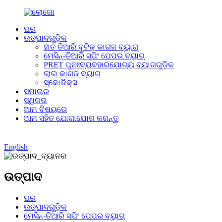
ଘର
ଉତ୍ପାଦଗୁଡ଼ିକ
ହାତ ତିଆରି ବୁଟିକ୍ କାଗଜ ବ୍ୟାଗ୍
ମେସିନ୍-ତିଆରି ସପିଂ ପେପର ବ୍ୟାଗ୍
PRET ପୁନଃବ୍ୟବହାରଯୋଗ୍ୟ ବ୍ୟାଗଗୁଡ଼ିକ
ଲାଲ କାଗଜ ବ୍ୟାଗ
ସ୍କୋଡିକ୍ସ
ସମାଚାର
ସ୍ଥିରତା
ଆମ ବିଷୟରେ
ଆମ ସହିତ ଯୋଗାଯୋଗ କରନ୍ତୁ
English
ଉତ୍ପାଦ
ଘର
ଉତ୍ପାଦଗୁଡ଼ିକ
ମେସିନ୍-ତିଆରି ସପିଂ ପେପର ବ୍ୟାଗ୍