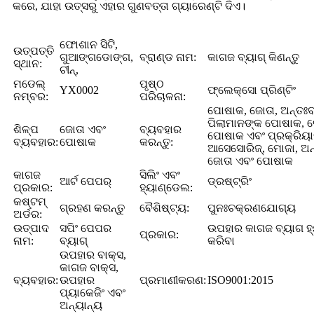
କରେ, ଯାହା ଉତ୍ସରୁ ଏହାର ଗୁଣବତ୍ତା ଗ୍ୟାରେଣ୍ଟି ଦିଏ।
ଫୋଶାନ ସିଟି,
ଉତ୍ପତ୍ତି
ଗୁଆଙ୍ଗଡୋଙ୍ଗ,
ବ୍ରାଣ୍ଡ ନାମ:
କାଗଜ ବ୍ୟାଗ୍ କିଣନ୍ତୁ
ସ୍ଥାନ:
ଚୀନ୍,
ମଡେଲ୍
ପୃଷ୍ଠ
YX0002
ଫ୍ଲେକ୍ସୋ ପ୍ରିଣ୍ଟିଂ
ନମ୍ବର:
ପରିଚାଳନା:
ପୋଷାକ, ଜୋତା, ଅନ୍ତଃବ
ପିଲାମାନଙ୍କ ପୋଷାକ, 
ଶିଳ୍ପ
ଜୋତା ଏବଂ
ବ୍ୟବହାର
ପୋଷାକ ଏବଂ ପ୍ରକ୍ରି
ବ୍ୟବହାର:
ପୋଷାକ
କରନ୍ତୁ:
ଆସେସୋରିଜ୍, ମୋଜା, ଅନ
ଜୋତା ଏବଂ ପୋଷାକ
କାଗଜ
ସିଲିଂ ଏବଂ
ଆର୍ଟ ପେପର୍
ଡ୍ରଷ୍ଟ୍ରିଂ
ପ୍ରକାର:
ହ୍ୟାଣ୍ଡେଲ:
କଷ୍ଟମ୍
ଗ୍ରହଣ କରନ୍ତୁ
ବୈଶିଷ୍ଟ୍ୟ:
ପୁନଃଚକ୍ରଣଯୋଗ୍ୟ
ଅର୍ଡର:
ଉତ୍ପାଦ
ସପିଂ ପେପର
ଉପହାର କାଗଜ ବ୍ୟାଗ ହ
ପ୍ରକାର:
ନାମ:
ବ୍ୟାଗ୍
କରିବା
ଉପହାର ବାକ୍ସ,
କାଗଜ ବାକ୍ସ,
ବ୍ୟବହାର:
ଉପହାର
ପ୍ରମାଣୀକରଣ:
ISO9001:2015
ପ୍ୟାକେଜିଂ ଏବଂ
ଅନ୍ୟାନ୍ୟ