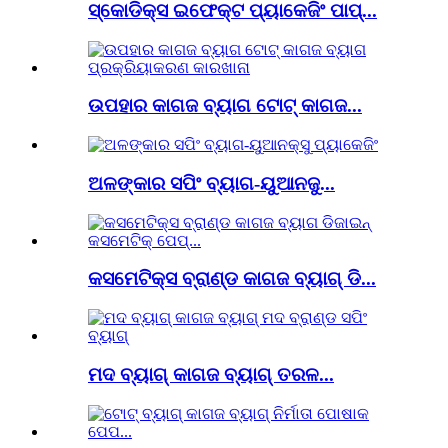
ସ୍କୋଡିକ୍ସ ଇଫେକ୍ଟ ପ୍ୟାକେଜିଂ ପାପ୍...
ଉପହାର କାଗଜ ବ୍ୟାଗ ଟୋଟ୍ କାଗଜ...
ଅଳଙ୍କାର ସପିଂ ବ୍ୟାଗ-ୟୁଆନଜୁ...
କସମେଟିକ୍ସ ବ୍ରାଣ୍ଡ କାଗଜ ବ୍ୟାଗ୍ ଡି...
ମଦ ବ୍ୟାଗ୍ କାଗଜ ବ୍ୟାଗ୍ ତରଳ...