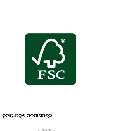
ତୃତୀୟ-ପକ୍ଷ ପ୍ରମାଣପତ୍ର