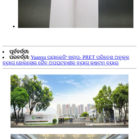
ପୂର୍ବବର୍ତ୍ତୀ:
ପରବର୍ତ୍ତୀ:
Yuanxu ପ୍ୟାକେଜିଂ ଖରାପ- PRET ପରିବେଶ ଅନୁକୂଳ
ବ୍ୟାଗ ହୋଲସେଲ ଜୈବ ଅପଘଟନଶୀଳ ବ୍ୟାଗ କଷ୍ଟମ୍ ବ୍ୟାଗ