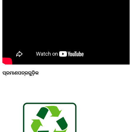
ପ୍ରମାଣପତ୍ରଗୁଡ଼ିକ