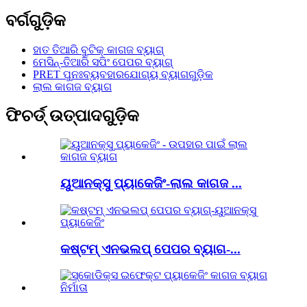
ବର୍ଗଗୁଡ଼ିକ
ହାତ ତିଆରି ବୁଟିକ୍ କାଗଜ ବ୍ୟାଗ୍
ମେସିନ୍-ତିଆରି ସପିଂ ପେପର ବ୍ୟାଗ୍
PRET ପୁନଃବ୍ୟବହାରଯୋଗ୍ୟ ବ୍ୟାଗଗୁଡ଼ିକ
ଲାଲ କାଗଜ ବ୍ୟାଗ
ଫିଚର୍ଡ୍ ଉତ୍ପାଦଗୁଡ଼ିକ
ୟୁଆନକ୍ସୁ ପ୍ୟାକେଜିଂ-ଲାଲ କାଗଜ ...
କଷ୍ଟମ୍ ଏନଭଲପ୍ ପେପର ବ୍ୟାଗ-...