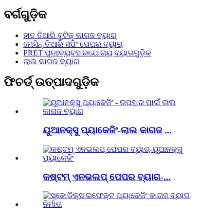
ବର୍ଗଗୁଡ଼ିକ
ହାତ ତିଆରି ବୁଟିକ୍ କାଗଜ ବ୍ୟାଗ୍
ମେସିନ୍-ତିଆରି ସପିଂ ପେପର ବ୍ୟାଗ୍
PRET ପୁନଃବ୍ୟବହାରଯୋଗ୍ୟ ବ୍ୟାଗଗୁଡ଼ିକ
ଲାଲ କାଗଜ ବ୍ୟାଗ
ଫିଚର୍ଡ୍ ଉତ୍ପାଦଗୁଡ଼ିକ
ୟୁଆନକ୍ସୁ ପ୍ୟାକେଜିଂ-ଲାଲ କାଗଜ ...
କଷ୍ଟମ୍ ଏନଭଲପ୍ ପେପର ବ୍ୟାଗ-...