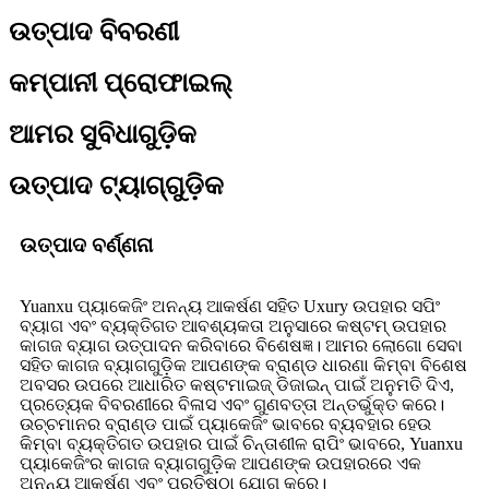
ଉତ୍ପାଦ ବିବରଣୀ
କମ୍ପାନୀ ପ୍ରୋଫାଇଲ୍
ଆମର ସୁବିଧାଗୁଡ଼ିକ
ଉତ୍ପାଦ ଟ୍ୟାଗ୍‌ଗୁଡ଼ିକ
ଉତ୍ପାଦ ବର୍ଣ୍ଣନା
Yuanxu ପ୍ୟାକେଜିଂ ଅନନ୍ୟ ଆକର୍ଷଣ ସହିତ Uxury ଉପହାର ସପିଂ
ବ୍ୟାଗ ଏବଂ ବ୍ୟକ୍ତିଗତ ଆବଶ୍ୟକତା ଅନୁସାରେ କଷ୍ଟମ୍ ଉପହାର
କାଗଜ ବ୍ୟାଗ ଉତ୍ପାଦନ କରିବାରେ ବିଶେଷଜ୍ଞ। ଆମର ଲୋଗୋ ସେବା
ସହିତ କାଗଜ ବ୍ୟାଗଗୁଡ଼ିକ ଆପଣଙ୍କ ବ୍ରାଣ୍ଡ ଧାରଣା କିମ୍ବା ବିଶେଷ
ଅବସର ଉପରେ ଆଧାରିତ କଷ୍ଟମାଇଜ୍ ଡିଜାଇନ୍ ପାଇଁ ଅନୁମତି ଦିଏ,
ପ୍ରତ୍ୟେକ ବିବରଣୀରେ ବିଳାସ ଏବଂ ଗୁଣବତ୍ତା ଅନ୍ତର୍ଭୁକ୍ତ କରେ।
ଉଚ୍ଚମାନର ବ୍ରାଣ୍ଡ ପାଇଁ ପ୍ୟାକେଜିଂ ଭାବରେ ବ୍ୟବହାର ହେଉ
କିମ୍ବା ବ୍ୟକ୍ତିଗତ ଉପହାର ପାଇଁ ଚିନ୍ତାଶୀଳ ରାପିଂ ଭାବରେ, Yuanxu
ପ୍ୟାକେଜିଂର କାଗଜ ବ୍ୟାଗଗୁଡ଼ିକ ଆପଣଙ୍କ ଉପହାରରେ ଏକ
ଅନନ୍ୟ ଆକର୍ଷଣ ଏବଂ ପ୍ରତିଷ୍ଠା ଯୋଗ କରେ।