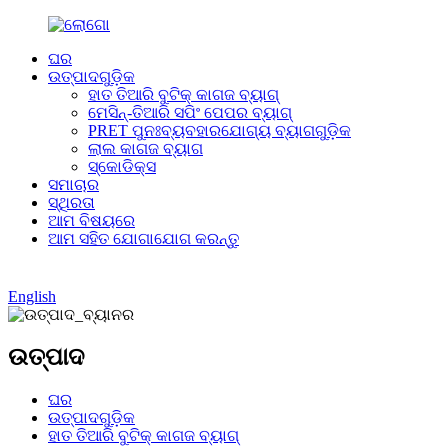
ଘର
ଉତ୍ପାଦଗୁଡ଼ିକ
ହାତ ତିଆରି ବୁଟିକ୍ କାଗଜ ବ୍ୟାଗ୍
ମେସିନ୍-ତିଆରି ସପିଂ ପେପର ବ୍ୟାଗ୍
PRET ପୁନଃବ୍ୟବହାରଯୋଗ୍ୟ ବ୍ୟାଗଗୁଡ଼ିକ
ଲାଲ କାଗଜ ବ୍ୟାଗ
ସ୍କୋଡିକ୍ସ
ସମାଚାର
ସ୍ଥିରତା
ଆମ ବିଷୟରେ
ଆମ ସହିତ ଯୋଗାଯୋଗ କରନ୍ତୁ
English
ଉତ୍ପାଦ
ଘର
ଉତ୍ପାଦଗୁଡ଼ିକ
ହାତ ତିଆରି ବୁଟିକ୍ କାଗଜ ବ୍ୟାଗ୍