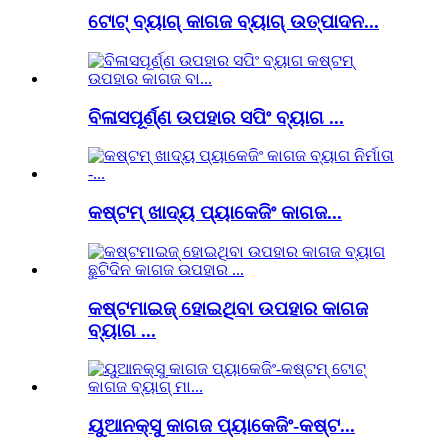
ଟୋଟ୍ ବ୍ୟାଗ୍ କାଗଜ ବ୍ୟାଗ୍ ଉତ୍ପାଦନ...
ବିଳାସପୂର୍ଣ୍ଣ ଉପହାର ସପିଂ ବ୍ୟାଗ ...
କଷ୍ଟମ୍ ଖାଦ୍ୟ ପ୍ୟାକେଜିଂ କାଗଜ...
କଷ୍ଟମାଇଜ୍ ହୋଇଥିବା ଉପହାର କାଗଜ
ବ୍ୟାଗ ...
ୟୁଆନକ୍ସୁ କାଗଜ ପ୍ୟାକେଜିଂ-କଷ୍ଟ...