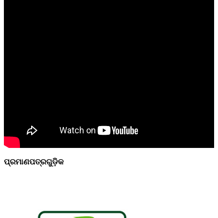
ପ୍ରମାଣପତ୍ରଗୁଡ଼ିକ