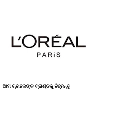
ଆମ ଗ୍ରାହକଙ୍କ ବ୍ରାଣ୍ଡକୁ ଚିହ୍ନନ୍ତୁ