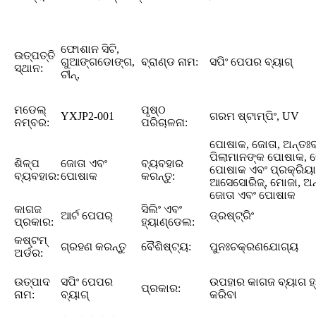
ଫୋଶାନ ସିଟି,
ଉତ୍ପତ୍ତି
ଗୁଆଙ୍ଗଡୋଙ୍ଗ,
ବ୍ରାଣ୍ଡ ନାମ:
ସପିଂ ପେପର ବ୍ୟାଗ୍
ସ୍ଥାନ:
ଚୀନ୍,
ମଡେଲ୍
ପୃଷ୍ଠ
YXJP2-001
ଗରମ ଷ୍ଟାମ୍ପିଂ, UV
ନମ୍ବର:
ପରିଚାଳନା:
ପୋଷାକ, ଜୋତା, ଅନ୍ତଃବ
ପିଲାମାନଙ୍କ ପୋଷାକ, 
ଶିଳ୍ପ
ଜୋତା ଏବଂ
ବ୍ୟବହାର
ପୋଷାକ ଏବଂ ପ୍ରକ୍ରି
ବ୍ୟବହାର:
ପୋଷାକ
କରନ୍ତୁ:
ଆସେସୋରିଜ୍, ମୋଜା, ଅନ
ଜୋତା ଏବଂ ପୋଷାକ
କାଗଜ
ସିଲିଂ ଏବଂ
ଆର୍ଟ ପେପର୍
ଡ୍ରଷ୍ଟ୍ରିଂ
ପ୍ରକାର:
ହ୍ୟାଣ୍ଡେଲ:
କଷ୍ଟମ୍
ଗ୍ରହଣ କରନ୍ତୁ
ବୈଶିଷ୍ଟ୍ୟ:
ପୁନଃଚକ୍ରଣଯୋଗ୍ୟ
ଅର୍ଡର:
ଉତ୍ପାଦ
ସପିଂ ପେପର
ଉପହାର କାଗଜ ବ୍ୟାଗ ହ
ପ୍ରକାର:
ନାମ:
ବ୍ୟାଗ୍
କରିବା