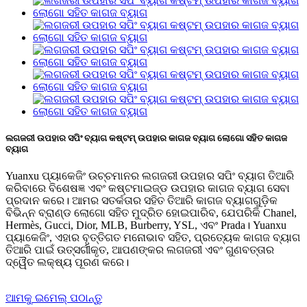
ଲଗଜରୀ ଉପହାର ସପିଂ ବ୍ୟାଗ କଷ୍ଟମ୍ ଉପହାର କାଗଜ ବ୍ୟାଗ ଲୋଗୋ ସହିତ କାଗଜ
ବ୍ୟାଗ
Yuanxu ପ୍ୟାକେଜିଂ ଉଚ୍ଚମାନର ଲଗଜରୀ ଉପହାର ସପିଂ ବ୍ୟାଗ ତିଆରି
କରିବାରେ ବିଶେଷଜ୍ଞ ଏବଂ କଷ୍ଟମାଇଜ୍ଡ ଉପହାର କାଗଜ ବ୍ୟାଗ ସେବା
ପ୍ରଦାନ କରେ। ଆମର ସତର୍କତାର ସହିତ ତିଆରି କାଗଜ ବ୍ୟାଗଗୁଡ଼ିକ
ବିଭିନ୍ନ ବ୍ରାଣ୍ଡ ଲୋଗୋ ସହିତ ମୁଦ୍ରିତ ହୋଇପାରିବ, ଯେପରିକି Chanel,
Hermès, Gucci, Dior, MLB, Burberry, YSL, ଏବଂ Prada। Yuanxu
ପ୍ୟାକେଜିଂ, ଏହାର ବୃତ୍ତିଗତ ମନୋଭାବ ସହିତ, ପ୍ରତ୍ୟେକ କାଗଜ ବ୍ୟାଗ
ତିଆରି ପାଇଁ ଉତ୍ସର୍ଗୀକୃତ, ଆପଣଙ୍କର ଲଗଜରୀ ଏବଂ ଗୁଣବତ୍ତାର
ଦ୍ୱୈତ ଲକ୍ଷ୍ୟ ପୂରଣ କରେ।
ଆମକୁ ଇମେଲ୍ ପଠାନ୍ତୁ