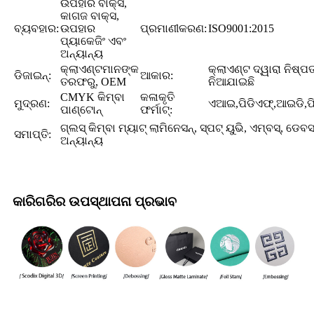
ଉପହାର ବାକ୍ସ,
କାଗଜ ବାକ୍ସ,
ବ୍ୟବହାର:
ଉପହାର
ପ୍ରମାଣୀକରଣ:
ISO9001:2015
ପ୍ୟାକେଜିଂ ଏବଂ
ଅନ୍ୟାନ୍ୟ
କ୍ଲାଏଣ୍ଟମାନଙ୍କ
କ୍ଲାଏଣ୍ଟ ଦ୍ୱାରା ନିଷ୍ପତ
ଡିଜାଇନ୍:
ଆକାର:
ତରଫରୁ, OEM
ନିଆଯାଇଛି
CMYK କିମ୍ବା
କଳାକୃତି
ମୁଦ୍ରଣ:
ଏଆଇ,ପିଡିଏଫ୍,ଆଇଡି,ପି
ପାଣ୍ଟୋନ୍
ଫର୍ମାଟ୍:
ଗ୍ଲସ୍ କିମ୍ବା ମ୍ୟାଟ୍ ଲାମିନେସନ୍, ସ୍ପଟ୍ ୟୁଭି, ଏମ୍ବସ୍, ଡେବସ
ସମାପ୍ତି:
ଅନ୍ୟାନ୍ୟ
କାରିଗରିର ଉପସ୍ଥାପନା ପ୍ରଭାବ