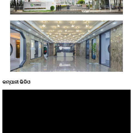
କମ୍ପାନୀ ଭିଡିଓ