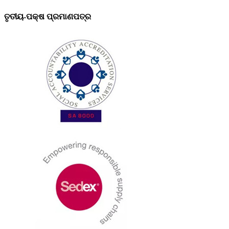
ତୃତୀୟ-ପକ୍ଷ ପ୍ରମାଣପତ୍ର