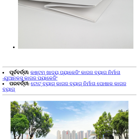
ପୂର୍ବବର୍ତ୍ତୀ:
କଷ୍ଟମ୍ ଖାଦ୍ୟ ପ୍ୟାକେଜିଂ କାଗଜ ବ୍ୟାଗ ନିର୍ମାତା
-ୟୁଆନକ୍ସୁ କାଗଜ ପ୍ୟାକେଜିଂ
ପରବର୍ତ୍ତୀ:
ଟୋଟ୍ ବ୍ୟାଗ୍ କାଗଜ ବ୍ୟାଗ୍ ନିର୍ମାତା ପୋଷାକ କାଗଜ
ବ୍ୟାଗ୍