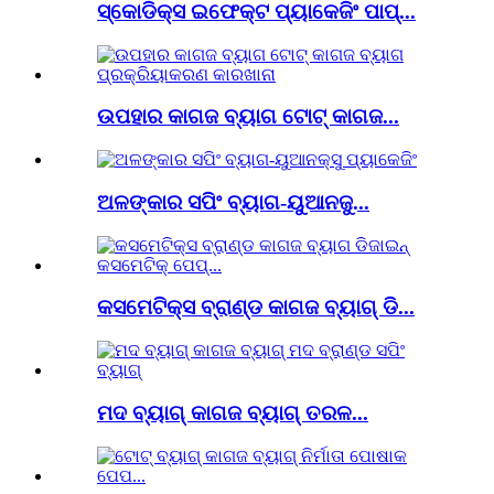
ସ୍କୋଡିକ୍ସ ଇଫେକ୍ଟ ପ୍ୟାକେଜିଂ ପାପ୍...
ଉପହାର କାଗଜ ବ୍ୟାଗ ଟୋଟ୍ କାଗଜ...
ଅଳଙ୍କାର ସପିଂ ବ୍ୟାଗ-ୟୁଆନଜୁ...
କସମେଟିକ୍ସ ବ୍ରାଣ୍ଡ କାଗଜ ବ୍ୟାଗ୍ ଡି...
ମଦ ବ୍ୟାଗ୍ କାଗଜ ବ୍ୟାଗ୍ ତରଳ...