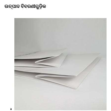
ଉତ୍ପାଦ ବିବରଣୀଗୁଡ଼ିକ