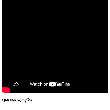
ପ୍ରମାଣପତ୍ରଗୁଡ଼ିକ