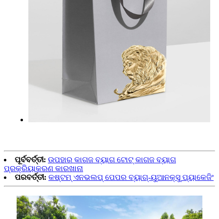
ପୂର୍ବବର୍ତ୍ତୀ:
ଉପହାର କାଗଜ ବ୍ୟାଗ ଟୋଟ୍ କାଗଜ ବ୍ୟାଗ
ପ୍ରକ୍ରିୟାକରଣ କାରଖାନା
ପରବର୍ତ୍ତୀ:
କଷ୍ଟମ୍ ଏନଭଲପ୍ ପେପର ବ୍ୟାଗ୍-ୟୁଆନକ୍ସୁ ପ୍ୟାକେଜିଂ