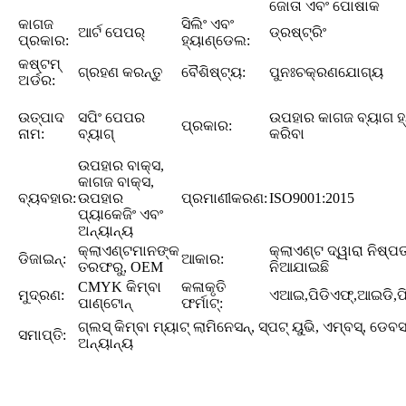
ଜୋତା ଏବଂ ପୋଷାକ
କାଗଜ
ସିଲିଂ ଏବଂ
ଆର୍ଟ ପେପର୍
ଡ୍ରଷ୍ଟ୍ରିଂ
ପ୍ରକାର:
ହ୍ୟାଣ୍ଡେଲ:
କଷ୍ଟମ୍
ଗ୍ରହଣ କରନ୍ତୁ
ବୈଶିଷ୍ଟ୍ୟ:
ପୁନଃଚକ୍ରଣଯୋଗ୍ୟ
ଅର୍ଡର:
ଉତ୍ପାଦ
ସପିଂ ପେପର
ଉପହାର କାଗଜ ବ୍ୟାଗ ହ
ପ୍ରକାର:
ନାମ:
ବ୍ୟାଗ୍
କରିବା
ଉପହାର ବାକ୍ସ,
କାଗଜ ବାକ୍ସ,
ବ୍ୟବହାର:
ଉପହାର
ପ୍ରମାଣୀକରଣ:
ISO9001:2015
ପ୍ୟାକେଜିଂ ଏବଂ
ଅନ୍ୟାନ୍ୟ
କ୍ଲାଏଣ୍ଟମାନଙ୍କ
କ୍ଲାଏଣ୍ଟ ଦ୍ୱାରା ନିଷ୍ପତ
ଡିଜାଇନ୍:
ଆକାର:
ତରଫରୁ, OEM
ନିଆଯାଇଛି
CMYK କିମ୍ବା
କଳାକୃତି
ମୁଦ୍ରଣ:
ଏଆଇ,ପିଡିଏଫ୍,ଆଇଡି,ପି
ପାଣ୍ଟୋନ୍
ଫର୍ମାଟ୍:
ଗ୍ଲସ୍ କିମ୍ବା ମ୍ୟାଟ୍ ଲାମିନେସନ୍, ସ୍ପଟ୍ ୟୁଭି, ଏମ୍ବସ୍, ଡେବସ
ସମାପ୍ତି:
ଅନ୍ୟାନ୍ୟ