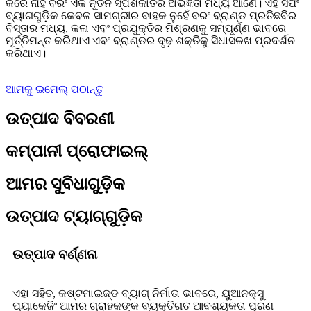
କରେ ନାହିଁ ବରଂ ଏକ ନୂତନ ସ୍ପର୍ଶକାତର ଅଭିଜ୍ଞତା ମଧ୍ୟ ଆଣେ। ଏହି ସପିଂ
ବ୍ୟାଗଗୁଡ଼ିକ କେବଳ ସାମଗ୍ରୀର ବାହକ ନୁହେଁ ବରଂ ବ୍ରାଣ୍ଡ ପ୍ରତିଛବିର
ବିସ୍ତାର ମଧ୍ୟ, କଳା ଏବଂ ପ୍ରଯୁକ୍ତିର ମିଶ୍ରଣକୁ ସମ୍ପୂର୍ଣ୍ଣ ଭାବରେ
ମୂର୍ତ୍ତିମନ୍ତ କରିଥାଏ ଏବଂ ବ୍ରାଣ୍ଡର ଦୃଢ଼ ଶକ୍ତିକୁ ସିଧାସଳଖ ପ୍ରଦର୍ଶନ
କରିଥାଏ।
ଆମକୁ ଇମେଲ୍ ପଠାନ୍ତୁ
ଉତ୍ପାଦ ବିବରଣୀ
କମ୍ପାନୀ ପ୍ରୋଫାଇଲ୍
ଆମର ସୁବିଧାଗୁଡ଼ିକ
ଉତ୍ପାଦ ଟ୍ୟାଗ୍‌ଗୁଡ଼ିକ
ଉତ୍ପାଦ ବର୍ଣ୍ଣନା
ଏହା ସହିତ, କଷ୍ଟମାଇଜ୍ଡ ବ୍ୟାଗ୍ ନିର୍ମାତା ଭାବରେ, ୟୁଆନକ୍ସୁ
ପ୍ୟାକେଜିଂ ଆମର ଗ୍ରାହକଙ୍କ ବ୍ୟକ୍ତିଗତ ଆବଶ୍ୟକତା ପୂରଣ