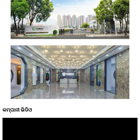
କମ୍ପାନୀ ଭିଡିଓ