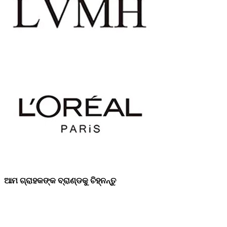
ଆମ ଗ୍ରାହକଙ୍କ ବ୍ରାଣ୍ଡକୁ ଚିହ୍ନନ୍ତୁ