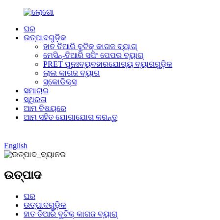
ଘର
ଉତ୍ପାଦଗୁଡ଼ିକ
ହାତ ତିଆରି ବୁଟିକ୍ କାଗଜ ବ୍ୟାଗ୍
ମେସିନ୍-ତିଆରି ସପିଂ ପେପର ବ୍ୟାଗ୍
PRET ପୁନଃବ୍ୟବହାରଯୋଗ୍ୟ ବ୍ୟାଗଗୁଡ଼ିକ
ଲାଲ କାଗଜ ବ୍ୟାଗ
ସ୍କୋଡିକ୍ସ
ସମାଚାର
ସ୍ଥିରତା
ଆମ ବିଷୟରେ
ଆମ ସହିତ ଯୋଗାଯୋଗ କରନ୍ତୁ
English
ଉତ୍ପାଦ
ଘର
ଉତ୍ପାଦଗୁଡ଼ିକ
ହାତ ତିଆରି ବୁଟିକ୍ କାଗଜ ବ୍ୟାଗ୍