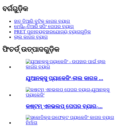
ବର୍ଗଗୁଡ଼ିକ
ହାତ ତିଆରି ବୁଟିକ୍ କାଗଜ ବ୍ୟାଗ୍
ମେସିନ୍-ତିଆରି ସପିଂ ପେପର ବ୍ୟାଗ୍
PRET ପୁନଃବ୍ୟବହାରଯୋଗ୍ୟ ବ୍ୟାଗଗୁଡ଼ିକ
ଲାଲ କାଗଜ ବ୍ୟାଗ
ଫିଚର୍ଡ୍ ଉତ୍ପାଦଗୁଡ଼ିକ
ୟୁଆନକ୍ସୁ ପ୍ୟାକେଜିଂ-ଲାଲ କାଗଜ ...
କଷ୍ଟମ୍ ଏନଭଲପ୍ ପେପର ବ୍ୟାଗ-...