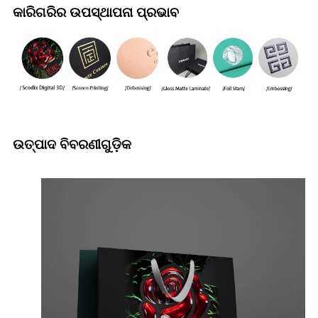
କାରିଗରିର ଉପସ୍ଥାପନା ପ୍ରଭାବ
ଉତ୍ପାଦ ବିବରଣୀଗୁଡ଼ିକ