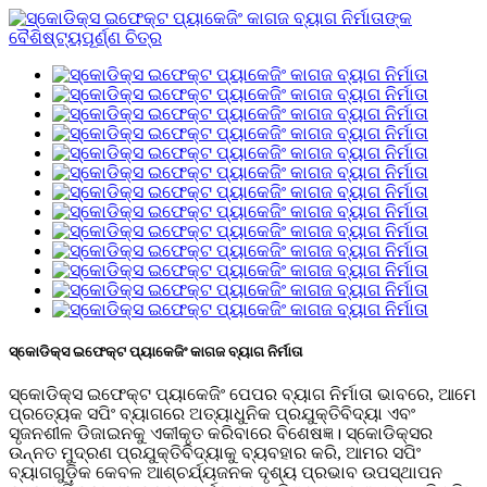
ସ୍କୋଡିକ୍ସ ଇଫେକ୍ଟ ପ୍ୟାକେଜିଂ କାଗଜ ବ୍ୟାଗ ନିର୍ମାତା
ସ୍କୋଡିକ୍ସ ଇଫେକ୍ଟ ପ୍ୟାକେଜିଂ ପେପର ବ୍ୟାଗ ନିର୍ମାତା ଭାବରେ, ଆମେ
ପ୍ରତ୍ୟେକ ସପିଂ ବ୍ୟାଗରେ ଅତ୍ୟାଧୁନିକ ପ୍ରଯୁକ୍ତିବିଦ୍ୟା ଏବଂ
ସୃଜନଶୀଳ ଡିଜାଇନକୁ ଏକୀକୃତ କରିବାରେ ବିଶେଷଜ୍ଞ। ସ୍କୋଡିକ୍ସର
ଉନ୍ନତ ମୁଦ୍ରଣ ପ୍ରଯୁକ୍ତିବିଦ୍ୟାକୁ ବ୍ୟବହାର କରି, ଆମର ସପିଂ
ବ୍ୟାଗଗୁଡ଼ିକ କେବଳ ଆଶ୍ଚର୍ଯ୍ୟଜନକ ଦୃଶ୍ୟ ପ୍ରଭାବ ଉପସ୍ଥାପନ