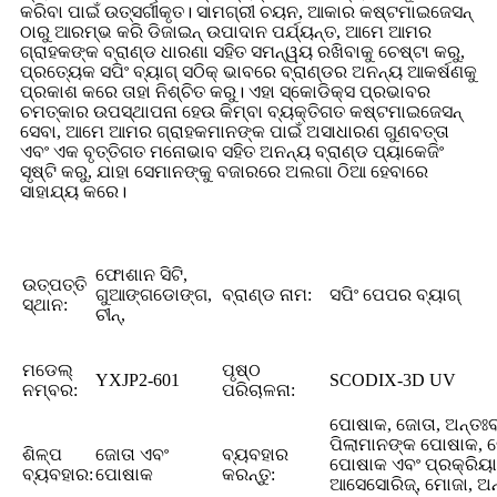
କରିବା ପାଇଁ ଉତ୍ସର୍ଗୀକୃତ। ସାମଗ୍ରୀ ଚୟନ, ଆକାର କଷ୍ଟମାଇଜେସନ୍
ଠାରୁ ଆରମ୍ଭ କରି ଡିଜାଇନ୍ ଉପାଦାନ ପର୍ଯ୍ୟନ୍ତ, ଆମେ ଆମର
ଗ୍ରାହକଙ୍କ ବ୍ରାଣ୍ଡ ଧାରଣା ସହିତ ସମନ୍ୱୟ ରଖିବାକୁ ଚେଷ୍ଟା କରୁ,
ପ୍ରତ୍ୟେକ ସପିଂ ବ୍ୟାଗ୍ ସଠିକ୍ ଭାବରେ ବ୍ରାଣ୍ଡର ଅନନ୍ୟ ଆକର୍ଷଣକୁ
ପ୍ରକାଶ କରେ ତାହା ନିଶ୍ଚିତ କରୁ। ଏହା ସ୍କୋଡିକ୍ସ ପ୍ରଭାବର
ଚମତ୍କାର ଉପସ୍ଥାପନା ହେଉ କିମ୍ବା ବ୍ୟକ୍ତିଗତ କଷ୍ଟମାଇଜେସନ୍
ସେବା, ଆମେ ଆମର ଗ୍ରାହକମାନଙ୍କ ପାଇଁ ଅସାଧାରଣ ଗୁଣବତ୍ତା
ଏବଂ ଏକ ବୃତ୍ତିଗତ ମନୋଭାବ ସହିତ ଅନନ୍ୟ ବ୍ରାଣ୍ଡ ପ୍ୟାକେଜିଂ
ସୃଷ୍ଟି କରୁ, ଯାହା ସେମାନଙ୍କୁ ବଜାରରେ ଅଲଗା ଠିଆ ହେବାରେ
ସାହାଯ୍ୟ କରେ।
ଫୋଶାନ ସିଟି,
ଉତ୍ପତ୍ତି
ଗୁଆଙ୍ଗଡୋଙ୍ଗ,
ବ୍ରାଣ୍ଡ ନାମ:
ସପିଂ ପେପର ବ୍ୟାଗ୍
ସ୍ଥାନ:
ଚୀନ୍,
ମଡେଲ୍
ପୃଷ୍ଠ
YXJP2-601
SCODIX-3D UV
ନମ୍ବର:
ପରିଚାଳନା:
ପୋଷାକ, ଜୋତା, ଅନ୍ତଃବ
ପିଲାମାନଙ୍କ ପୋଷାକ, 
ଶିଳ୍ପ
ଜୋତା ଏବଂ
ବ୍ୟବହାର
ପୋଷାକ ଏବଂ ପ୍ରକ୍ରି
ବ୍ୟବହାର:
ପୋଷାକ
କରନ୍ତୁ:
ଆସେସୋରିଜ୍, ମୋଜା, ଅନ