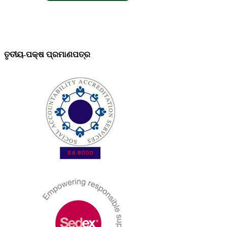
ତୃତୀୟ-ପକ୍ଷ ପ୍ରମାଣପତ୍ର