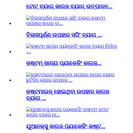
ଟୋଟ୍ ବ୍ୟାଗ୍ କାଗଜ ବ୍ୟାଗ୍ ଉତ୍ପାଦନ...
ବିଳାସପୂର୍ଣ୍ଣ ଉପହାର ସପିଂ ବ୍ୟାଗ ...
କଷ୍ଟମ୍ ଖାଦ୍ୟ ପ୍ୟାକେଜିଂ କାଗଜ...
କଷ୍ଟମାଇଜ୍ ହୋଇଥିବା ଉପହାର କାଗଜ
ବ୍ୟାଗ ...
ୟୁଆନକ୍ସୁ କାଗଜ ପ୍ୟାକେଜିଂ-କଷ୍ଟ...