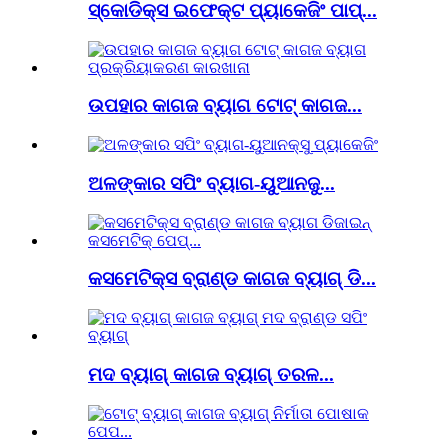
ସ୍କୋଡିକ୍ସ ଇଫେକ୍ଟ ପ୍ୟାକେଜିଂ ପାପ୍...
ଉପହାର କାଗଜ ବ୍ୟାଗ ଟୋଟ୍ କାଗଜ...
ଅଳଙ୍କାର ସପିଂ ବ୍ୟାଗ-ୟୁଆନଜୁ...
କସମେଟିକ୍ସ ବ୍ରାଣ୍ଡ କାଗଜ ବ୍ୟାଗ୍ ଡି...
ମଦ ବ୍ୟାଗ୍ କାଗଜ ବ୍ୟାଗ୍ ତରଳ...